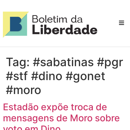
Tag:
#sabatinas #pgr
#stf #dino #gonet
#moro
Estadão expõe troca de
mensagens de Moro sobre
voto em Dino