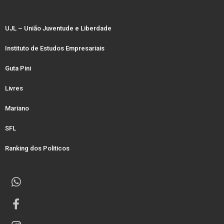
UJL – União Juventude e Liberdade
Instituto de Estudos Empresariais
Guta Pini
Livres
Mariano
SFL
Ranking dos Politicos