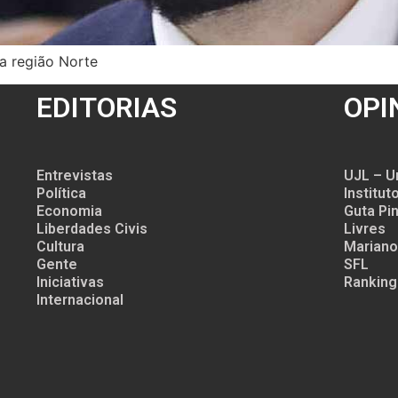
a região Norte
EDITORIAS
OPI
Entrevistas
UJL – U
Política
Institu
Economia
Guta Pin
Liberdades Civis
Livres
Cultura
Mariano
Gente
SFL
Iniciativas
Ranking
Internacional