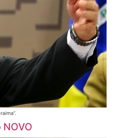
raima”.
do NOVO