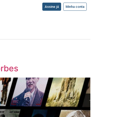
Assine já
Minha conta
orbes