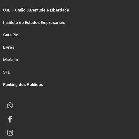
UJL – União Juventude e Liberdade
Instituto de Estudos Empresariais
Guta Pini
Livres
Mariano
SFL
Ranking dos Politicos