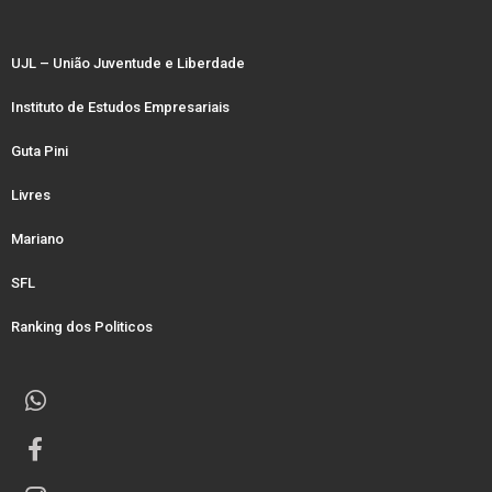
UJL – União Juventude e Liberdade
Instituto de Estudos Empresariais
Guta Pini
Livres
Mariano
SFL
Ranking dos Politicos