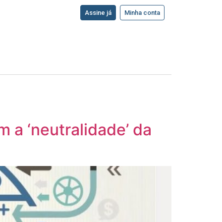
Assine já
Minha conta
a ‘neutralidade’ da