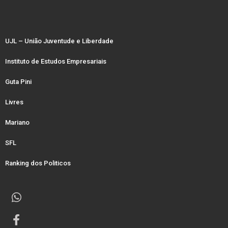
UJL – União Juventude e Liberdade
Instituto de Estudos Empresariais
Guta Pini
Livres
Mariano
SFL
Ranking dos Politicos