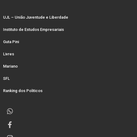
UJL – União Juventude e Liberdade
Instituto de Estudos Empresariais
Guta Pini
Livres
Mariano
SFL
Ranking dos Politicos