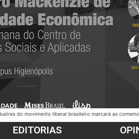
ustres do movimento liberal brasileiro marcará as comemo
EDITORIAS
OPI