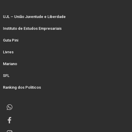
UJL – União Juventude e Liberdade
Instituto de Estudos Empresariais
Guta Pini
Livres
Mariano
SFL
Ranking dos Politicos