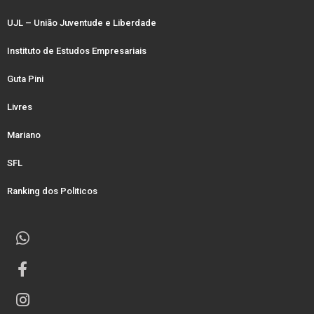
UJL – União Juventude e Liberdade
Instituto de Estudos Empresariais
Guta Pini
Livres
Mariano
SFL
Ranking dos Politicos