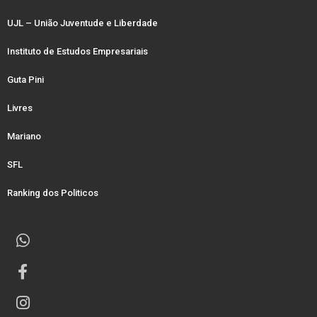
UJL – União Juventude e Liberdade
Instituto de Estudos Empresariais
Guta Pini
Livres
Mariano
SFL
Ranking dos Politicos