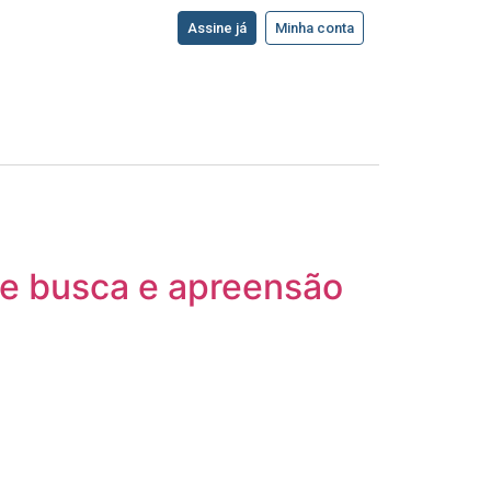
Assine já
Minha conta
de busca e apreensão