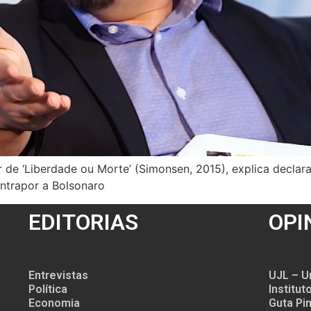
r de ‘Liberdade ou Morte’ (Simonsen, 2015), explica decla
ntrapor a Bolsonaro
EDITORIAS
OPI
Entrevistas
UJL – U
Política
Institu
Economia
Guta Pin