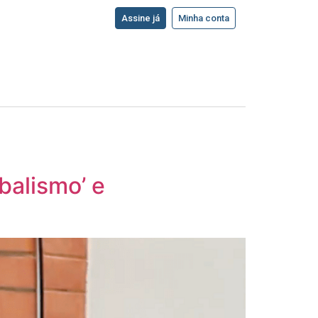
Assine já
Minha conta
obalismo’ e