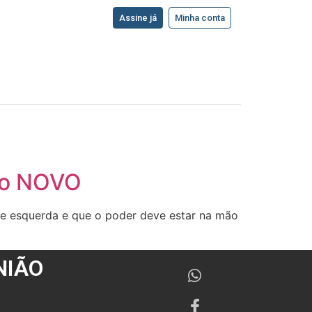
Assine já
Minha conta
 do NOVO
 de esquerda e que o poder deve estar na mão
NIÃO