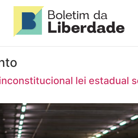
nto
 inconstitucional lei estadual