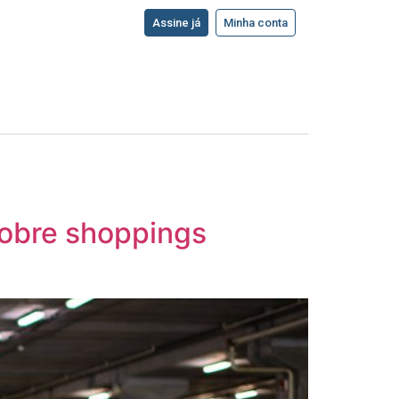
Assine já
Minha conta
 sobre shoppings