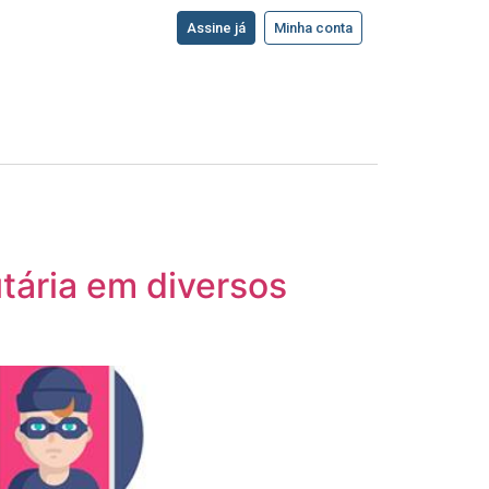
Assine já
Minha conta
utária em diversos