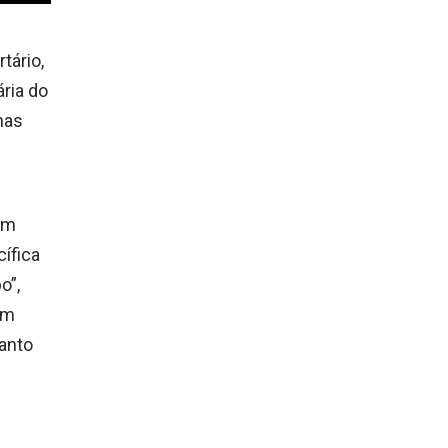
tário,
ária do
enas
 em
ífica
o”,
em
uanto