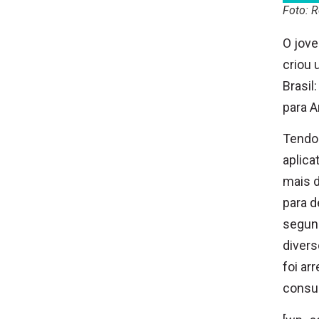
Foto: 
O jove
criou 
Brasil
para A
Tendo 
aplica
mais d
para d
segund
divers
foi ar
consul