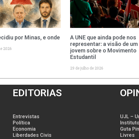
cidiu por Minas, e onde
A UNE que ainda pode nos
representar: a visão de um
de 2026
jovem sobre o Movimento
Estudantil
29 de julho de 2026
EDITORIAS
OPI
Entrevistas
UJL – U
Política
Institu
Economia
Guta Pin
Liberdades Civis
Livres