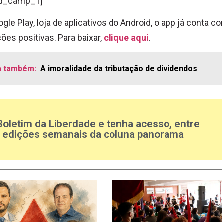
d_camp_1]
gle Play, loja de aplicativos do Android, o app já conta c
ções positivas. Para baixar,
clique aqui
.
a também:
A imoralidade da tributação de dividendos
Boletim da Liberdade e tenha acesso, entre
s edições semanais da coluna panorama