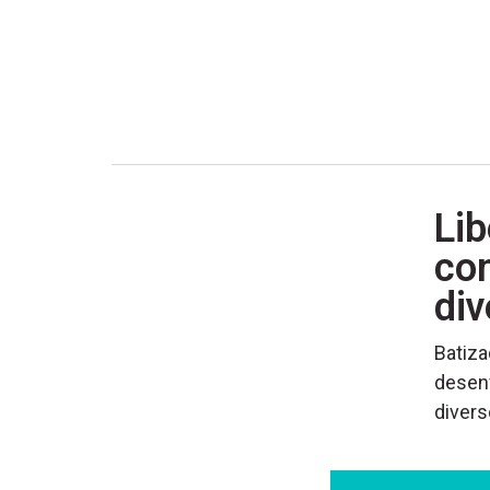
Lib
con
di
Batiza
desen
divers