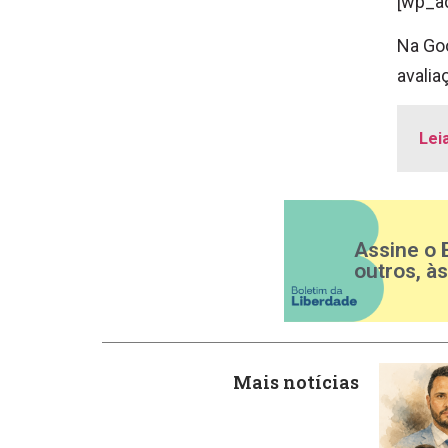
[wp_a
Na Goo
avalia
Lei
Assine o 
outros, à
Mais notícias