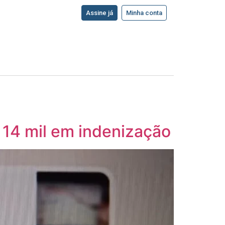
Assine já
Minha conta
$ 14 mil em indenização