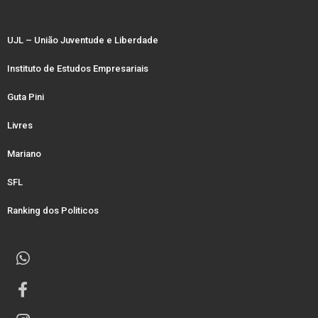
UJL – União Juventude e Liberdade
Instituto de Estudos Empresariais
Guta Pini
Livres
Mariano
SFL
Ranking dos Politicos