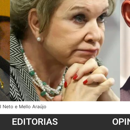
l Neto e Mello Araújo
EDITORIAS
OPI