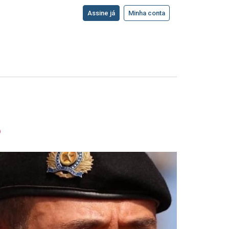
Assine já
Minha conta
P