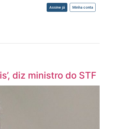
Assine já
Minha conta
’, diz ministro do STF