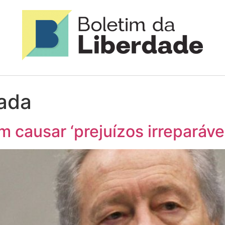
ada
causar ‘prejuízos irreparáveis