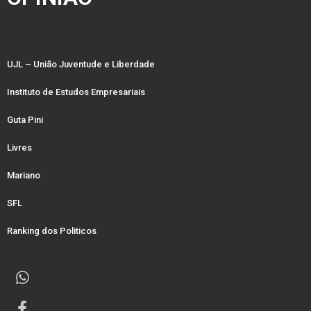
UJL – União Juventude e Liberdade
Instituto de Estudos Empresariais
Guta Pini
Livres
Mariano
SFL
Ranking dos Politicos