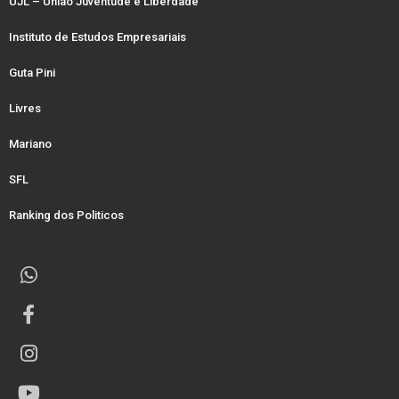
UJL – União Juventude e Liberdade
Instituto de Estudos Empresariais
Guta Pini
Livres
Mariano
SFL
Ranking dos Politicos