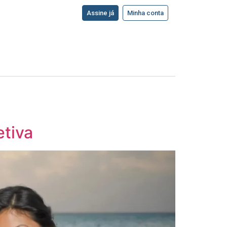
Assine já
Minha conta
etiva