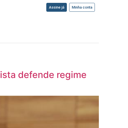
Assine já
Minha conta
ista defende regime