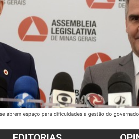
se abrem espaço para dificuldades à gestão do governador
EDITORIAS
OPI