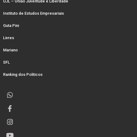
UJL – União Juventude e Liberdade
Instituto de Estudos Empresariais
Guta Pini
Livres
Mariano
SFL
Ranking dos Politicos