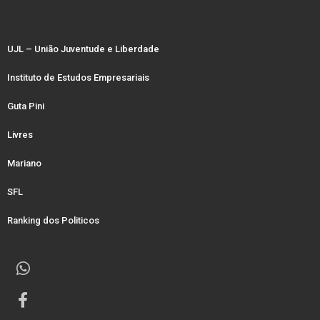
UJL – União Juventude e Liberdade
Instituto de Estudos Empresariais
Guta Pini
Livres
Mariano
SFL
Ranking dos Politicos