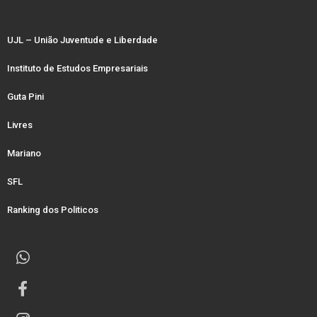
UJL – União Juventude e Liberdade
Instituto de Estudos Empresariais
Guta Pini
Livres
Mariano
SFL
Ranking dos Politicos