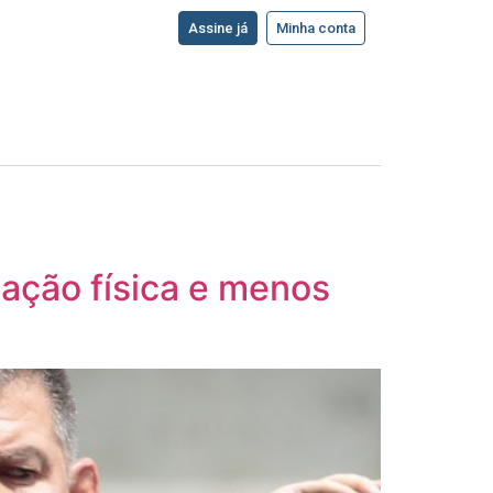
Assine já
Minha conta
ação física e menos