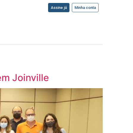
Assine já
Minha conta
m Joinville