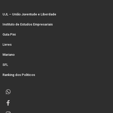
UJL – União Juventude e Liberdade
Instituto de Estudos Empresariais
Guta Pini
Livres
Mariano
SFL
Ranking dos Politicos