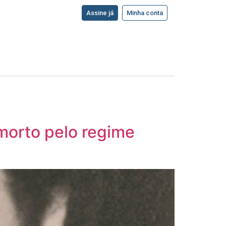
Assine já
Minha conta
 morto pelo regime