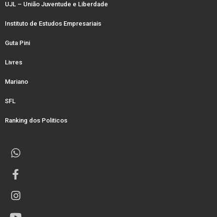
UJL – União Juventude e Liberdade
Instituto de Estudos Empresariais
Guta Pini
Livres
Mariano
SFL
Ranking dos Politicos