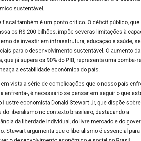
mico sustentável.
e fiscal também é um ponto crítico. O déficit público, que
assa os R$ 200 bilhões, impõe severas limitações à capa
erno de investir em infraestrutura, educação e saúde, s
iais para o desenvolvimento sustentável. O aumento da 
a, que já supera os 90% do PIB, representa uma bomba-re
eaça a estabilidade econômica do país.
em vista a série de complicações que o nosso país enf
da enfrenta-, é necessário se pensar em seguir o que est
do ilustre economista Donald Stewart Jr, que dispõe sobr
e do liberalismo no contexto brasileiro, destacando a
ância da liberdade individual, do livre mercado e do gove
do. Stewart argumenta que o liberalismo é essencial para
er o desenvolvimento econômico e social no Brasil,