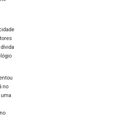
cidade
etores
dívida
lógio
rentou
á no
e uma
rno