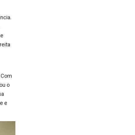
ncia.
a
me
reita
. Com
dou o
sa
de e