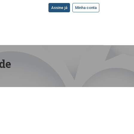
Assine já
Minha conta
de