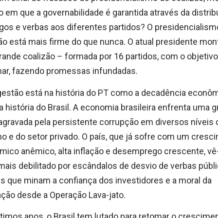
co em que a governabilidade é garantida através da distri
gos e verbas aos diferentes partidos? O presidencialism
ão está mais firme do que nunca. O atual presidente mon
ande coalizão – formada por 16 partidos, com o objetivo
nar, fazendo promessas infundadas.
estão está na história do PT como a decadência econô
a história do Brasil. A economia brasileira enfrenta uma g
 agravada pela persistente corrupção em diversos níveis 
o e do setor privado. O país, que já sofre com um cresc
ico anêmico, alta inflação e desemprego crescente, vê
mais debilitado por escândalos de desvio de verbas públ
s que minam a confiança dos investidores e a moral da
ção desde a Operação Lava-jato.
timos anos, o Brasil tem lutado para retomar o crescime