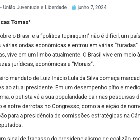
- União Juventude e Liberdade
junho 7, 2024
ucas Tomas
*
sobre o Brasil e a “política tupiniquim” não é difícil, um paí
 várias ondas econômicas e entrou em várias “furadas”
cas, vive em um limbo atualmente. O Brasil vive em meio 
ezas jurídicas, econômicas e “Morais”.
eiro mandato de Luiz Inácio Lula da Silva começa marcad
s ao atual presidente. Em um desempenho pífio e medío
ia, o petista vê a sua popularidade cair nas pesquisas d
o e sofre derrotas no Congresso, como a eleição de nom
ão para a presidência de comissões estratégicas na Câ
eputados.
um sinal de fracasso do presidencialismo de coalizão, m