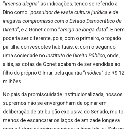
“
imensa alegria
” as indicações, tendo se referido a
Dino como “
possuidor de vasta cultura jurídica e de
inegável compromisso com o Estado Democrático de
Direito
”, e a Gonet como “
amigo de longa data
”. E nem
poderia ser diferente, pois, com o primeiro, o togado
partilha convescotes habituais, e, com o segundo,
uma sociedade no
Instituto de Direito Público
, onde,
aliás, as cotas de Gonet acabam de ser vendidas ao
filho do próprio Gilmar, pela quantia “
módica
” de R$ 12
milhões.
No país da promiscuidade institucionalizada, nossos
supremos não se envergonham de opinar em
deliberação de atribuição exclusiva do Senado, muito
menos de escancarar os laços de amizade longeva
com o futuro primeiro acusador e fiscal da lei. Sob os