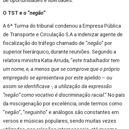
de oportunidades e liberdades.
O TST e o “
negão
”
A 6ª Turma do tribunal condenou a Empresa Pública
de Transporte e Circulação S.A a indenizar agente de
fiscalização do tráfego chamado de “
negão
” por
superior hierárquico, durante reuniões. Segundo a
relatora ministra Katia Arruda, “
este trabalhador tem
um nome, e, a menos que se comprove que o próprio
empregado se apresentava por este apelido – ou
assim se identificava -, a utilização da expressão
“negão” como vocativo é discriminação racial
.” No país
da miscigenação por excelência, onde termos como
“
negão
”, “
neguinho
” e análogos são constantes em
versos e músicas populares, sendo muitas vezes