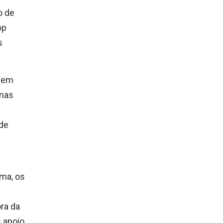
o de
pp
s
em
 nas
de
ma, os
ra da
 apoio