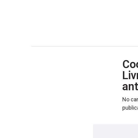
Co
Liv
an
No can
publi