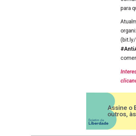
para 
Atualm
organi
(bit.l
#Anti
coment
Intere
clican
Assine o 
outros, à