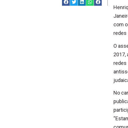
Henriq
Janeir
com o 
redes 
O ass
2017, 
redes
antis
judaic
No can
publi
partic
“Estam
comun