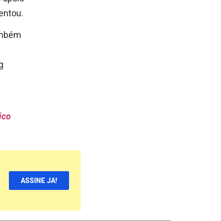
entou.
também
g
ico
ASSINE JA!