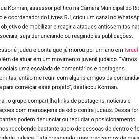
ue Korman, assessor político na Câmara Municipal do Ri
o e coordenador do Livres RJ, criou um canal no WhatsA
objetivo de mobilizar e reagir a ataques antissemitas na
sociais, seja denunciando ou reagindo às publicações.
essor é judeu e conta que já morou por um ano em
Israel
além de atuar em um movimento juvenil judaico. “Vimos
 sociais uma escalada de comentários e postagens
semitas, então me reuni com alguns amigos da comunida
a para começar esse projeto”, destacou Korman.
al, o grupo compartilha links de postagens, notícias e
cações com mensagens de ódio contra judeus. Dessa for
ipantes podem denunciar ou repudiar o posicionamento.
os recebendo bastante apoio de pessoas de dentro e fo
idade judaica. Está crescendo, mas precisamos de mais