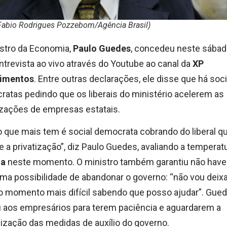
(Fabio Rodrigues Pozzebom/Agência Brasil)
stro da Economia,
Paulo Guedes
, concedeu neste sábad
trevista ao vivo através do Youtube ao canal da
XP
timentos
. Entre outras declarações, ele disse que há soci
atas pedindo que os liberais do ministério acelerem as
izações de empresas estatais.
o que mais tem é social democrata cobrando do liberal q
e a privatização”, diz Paulo Guedes, avaliando a tempera
ia
neste momento. O ministro também garantiu não have
a possibilidade de abandonar o governo: “não vou deixa
o momento mais difícil sabendo que posso ajudar”. Gue
 aos empresários para terem paciência e aguardarem a
ização das medidas de auxílio do governo.