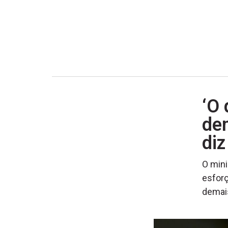
‘O 
dem
di
O mini
esforç
demai