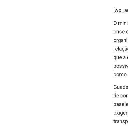
[wp_a
O min
crise 
organi
relaç
que a 
possiv
como s
Guedes
de con
baseie
oxige
transp