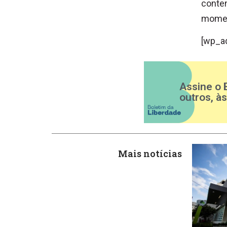
conte
momen
[wp_a
Assine o 
outros, à
Mais notícias