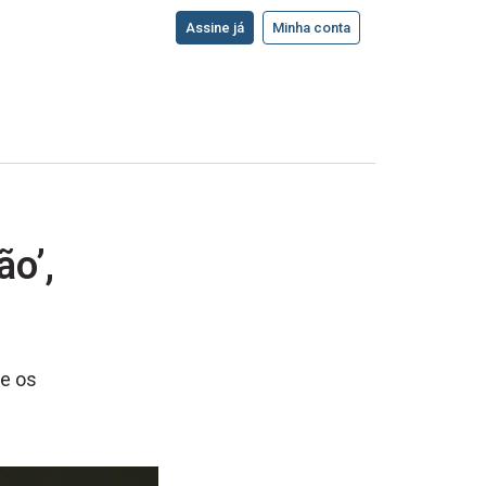
Assine já
Minha conta
ão’,
 e os