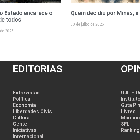
o Estado encarece o
Quem decidiu por Minas, e
de todos
30 de julho de 2026
 de 2026
EDITORIAS
OPI
Entrevistas
UJL – U
Política
Institu
Economia
Guta Pin
Liberdades Civis
Livres
Cultura
Mariano
Gente
SFL
Iniciativas
Ranking
Internacional