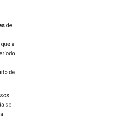
es
de
 que a
eríodo
ito de
asos
ia se
 a