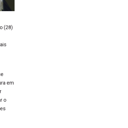
o (28)
ais
ue
tura em
r
r o
des