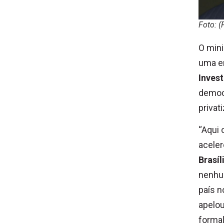
Foto: 
O mini
uma en
Inves
democr
privat
“Aqui 
aceler
Brasíl
nenhum
país n
apelou
formal