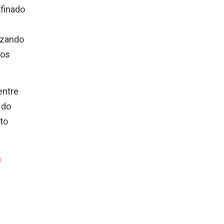
finado
izando
tos
entre
 do
to
m