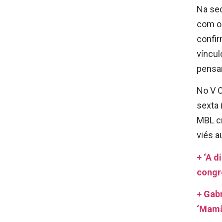
Na se
com o 
confir
víncul
pensa
No V C
sexta 
MBL c
viés a
+ ‘A d
congr
+ Gabr
‘Mamã