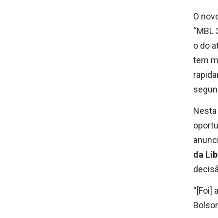
O nov
“MBL 3
o do at
tem ma
rapida
segund
Nesta 
oportu
anunci
da Li
decisã
“[Foi]
Bolson