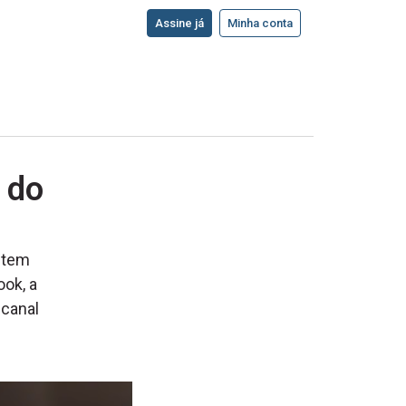
Assine já
Minha conta
 do
a tem
ook, a
 canal