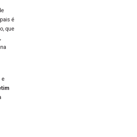
de
pais é
ro, que
,
 na
 e
etim
a