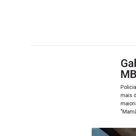
Gab
MBL
Polici
mais d
maiori
"Mamã