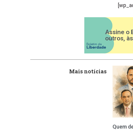
[wp_a
Assine o 
outros, à
Mais notícias
Quem de