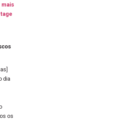
m mais
itage
iscos
ias]
o dia
o
dos os