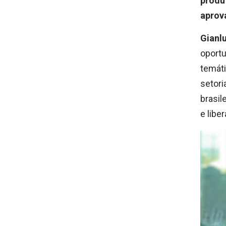
produt
aprov
Gianl
oportu
temáti
setori
brasil
e liber