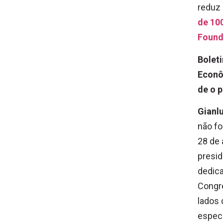
reduz 
de 10
Found
Bolet
Econô
de o p
Gianl
não fo
28 de 
presid
dedica
Congre
lados 
especí