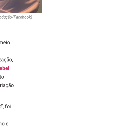
produção/Facebook)
 meio
zação,
ebel
.
to
riação
, foi
mo e