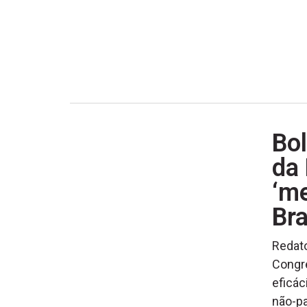
Bol
da
‘m
Bra
Redato
Congre
eficác
não-pa