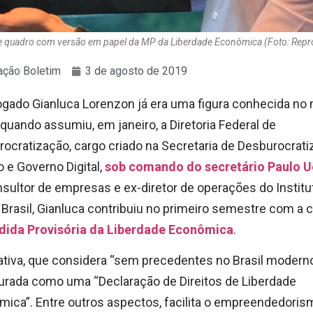
e quadro com versão em papel da MP da Liberdade Econômica (Foto: Re
ção Boletim
3 de agosto de 2019
gado Gianluca Lorenzon já era uma figura conhecida no
l quando assumiu, em janeiro, a Diretoria Federal de
ocratização, cargo criado na Secretaria de Desburocrati
 e Governo Digital,
sob comando do secretário Paulo U
sultor de empresas e ex-diretor de operações do Institu
Brasil, Gianluca contribuiu no primeiro semestre com a c
ida Provisória da Liberdade Econômica
.
iativa, que considera “sem precedentes no Brasil moderno”
urada como uma “Declaração de Direitos de Liberdade
ica”. Entre outros aspectos, facilita o empreendedoris