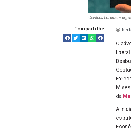
Gianluca Lorenzon ergu
Compartilhe
Reda
O advo
libera
Desbur
Gestão
Ex-con
Mises 
da
Med
A inic
estrut
Econôm