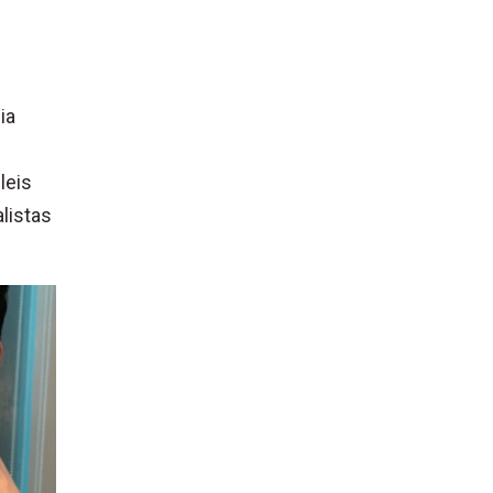
ia
leis
listas