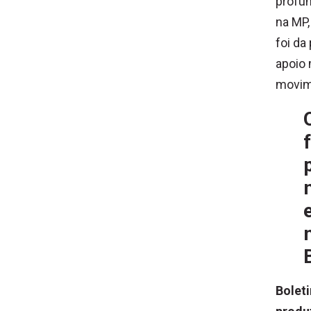
profun
na MP,
foi da
apoio 
movime
Bolet