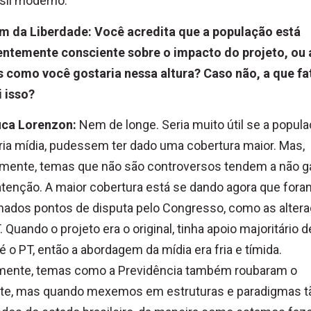
sil moderno.
im da Liberdade: Você acredita que a população está
ientemente consciente sobre o im
pacto do projeto, ou
 como você gostaria nessa altura? Caso não, a que fa
i isso?
uca Lorenzon:
Nem de longe. Seria muito útil se a popula
ria mídia, pudessem ter dado uma cobertura maior. Mas,
zmente, temas que não são controversos tendem a não g
atenção. A maior cobertura está se dando agora que fora
nados pontos de disputa pelo Congresso, como as alter
. Quando o projeto era o original, tinha apoio majoritário 
é o PT, então a abordagem da mídia era fria e tímida.
mente, temas como a Previdência também roubaram o
ote, mas quando mexemos em estruturas e paradigmas t