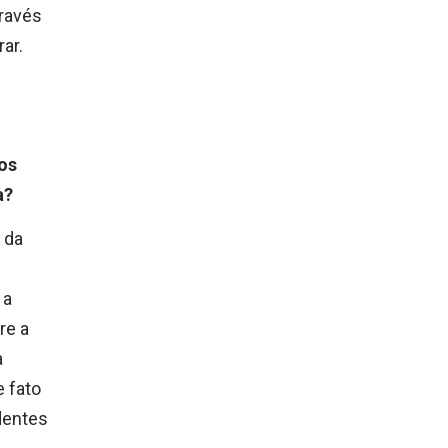
través
ar.
os
a?
 da
 a
re a
a
e fato
dentes