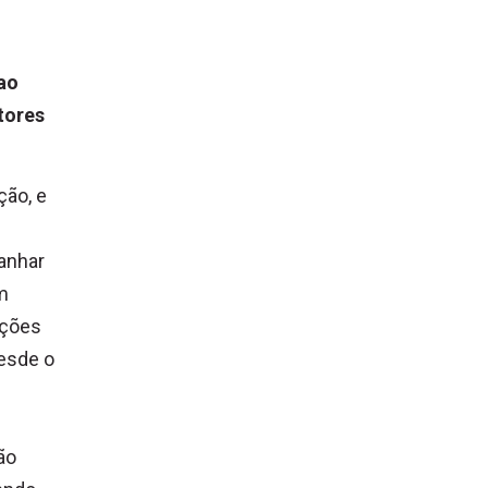
 ao
tores
ção, e
anhar
m
ações
desde o
ão