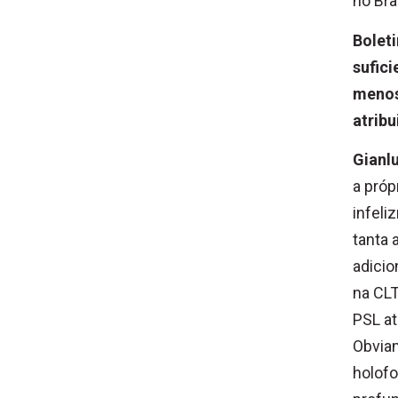
no Bra
Bolet
sufic
menos
atribu
Gianl
a próp
infeli
tanta 
adicio
na CLT
PSL at
Obvia
holof