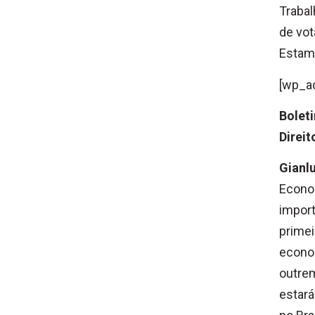
Trabal
de vot
Estam
[wp_a
Bolet
Direi
Gianl
Econom
import
primei
econo
outrem
estar