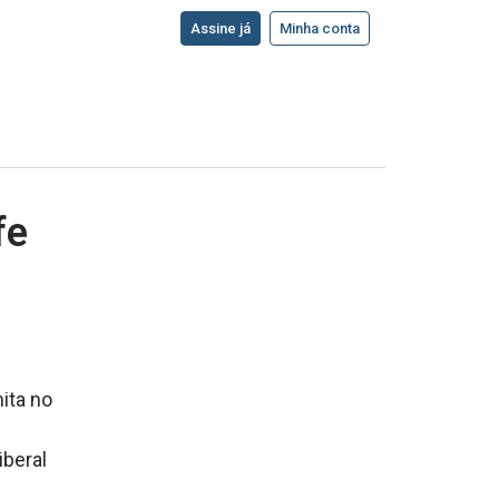
Assine já
Minha conta
fe
:
ita no
iberal