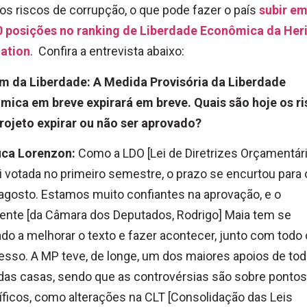
os riscos de corrupção, o que pode fazer o país
subir e
0 posições no ranking de Liberdade Econômica da Her
ation
. Confira a entrevista abaixo:
im da Liberdade: A Medida Provisória da Liberdade
mica em breve expirará em breve. Quais são hoje os r
rojeto expirar ou não ser aprovado?
uca Lorenzon:
Como a LDO [Lei de Diretrizes Orçamentár
i votada no primeiro semestre, o prazo se encurtou para 
agosto. Estamos muito confiantes na aprovação, e o
ente [da Câmara dos Deputados, Rodrigo] Maia tem se
do a melhorar o texto e fazer acontecer, junto com todo 
sso. A MP teve, de longe, um dos maiores apoios de to
das casas, sendo que as controvérsias são sobre pontos
ficos, como alterações na CLT [Consolidação das Leis