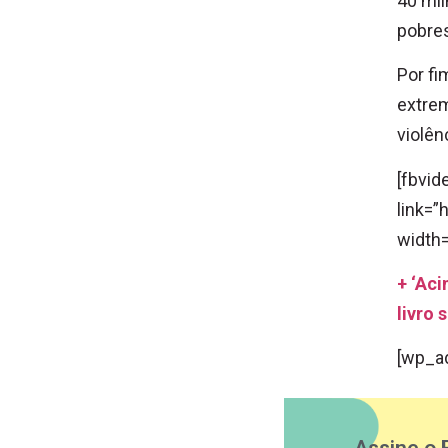
40 mil
pobres
Por fi
extrem
violênc
[fbvid
link=
width=
+ ‘Aci
livro 
[wp_a
Assine o 