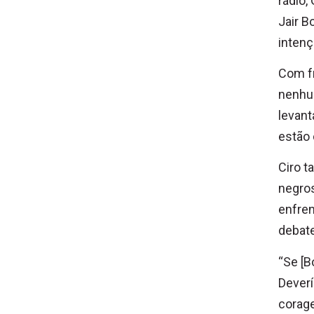
rádio,
Jair B
intenç
Com fr
nenhum
levant
estão
Ciro t
negros
enfren
debat
“Se [B
Dever
corage