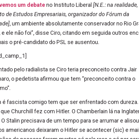
ivemos um debate
no Instituto Liberal
[N.E.: na realidade,
uto de Estudos Empresariais, organizador do Fórum da
ade]
, um ambiente absolutamente conservador no Rio G
, e ele não foi”, disse Ciro, citando em seguida outros en
ais o pré-candidato do PSL se ausentou.
d_camp_1]
tado pelo radialista se Ciro teria preconceito contra Jair
aro, o pedetista afirmou que tem “preconceito contra o
mo”.
é fascista comigo tem que ser enfrentado com dureza. 
que Churchill fez com Hitler. O Chamberlain lá na Inglate
. O Stalin precisava de um tempo para se arrumar e alisou
os americanos deixaram o Hitler se acontecer (sic) e ma