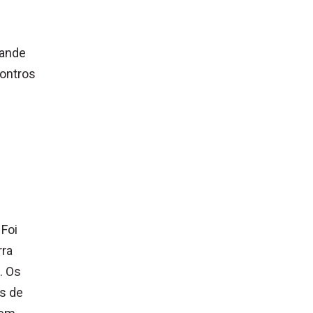
rande
contros
Foi
rra
. Os
is de