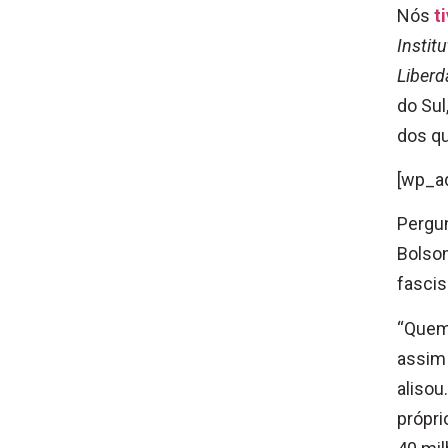
Nós
t
Instit
Liberd
do Sul
dos qu
[wp_a
Pergun
Bolson
fascis
“Quem 
assim 
alisou
própri