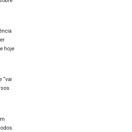
 sobre
ência
er
ue hoje
e “vai
ersos
em
todos.