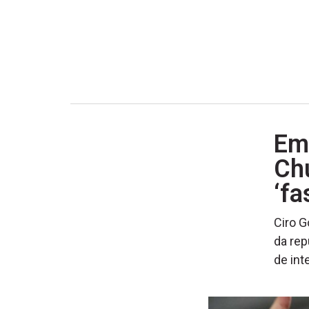
Em 
Chu
‘fa
Ciro G
da rep
de int