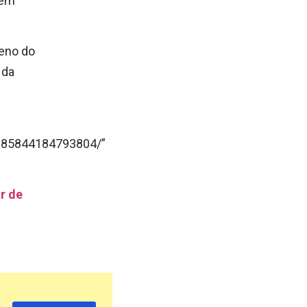
rem
meno do
 da
1985844184793804/”
or de