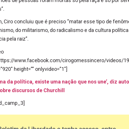
hões de pessoas foram mortas só pela raça e só por se
”.
m, Ciro concluiu que é preciso “matar esse tipo de fenô
ismo, do militarismo, do radicalismo e da cultura política
ia pela raiz”.
eo
”https://www.facebook.com/cirogomessincero/videos/
”920″ height=”” onlyvideo=”1″]
ma da política, existe uma nação que nos une’, diz aut
sobre discursos de Churchill
d_camp_3]
Boletim da Liberdade e tenha acesso, entre