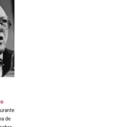
ro
durante
ma de