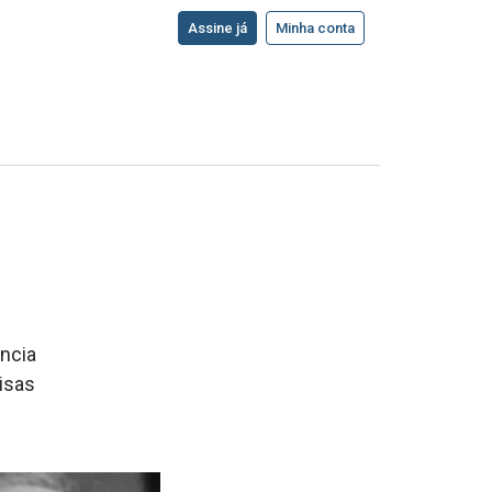
Assine já
Minha conta
ência
uisas