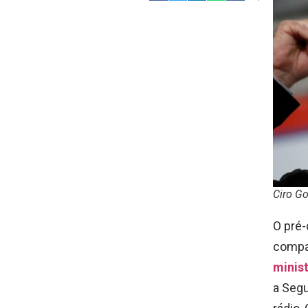
Ciro Go
O pré-
compar
minist
a Segu