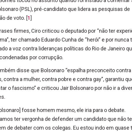
 Gomes tocou no assunto quando foi instado a comentar
olsonaro (PSL), pré-candidato que lidera as pesquisas de
ão de voto. [
1
]
ases firmes, Ciro criticou o deputado por “não ter experi
a”, ter chamado Eduardo Cunha de “herói” e por nunca t
ado a voz contra lideranças políticas do Rio de Janeiro q
 condenadas por corrupção.
ambém disse que Bolsonaro “espalha preconceito contra
, contra a mulher, contra pobre e contra gay”, garantiu qu
tar o fascismo” e criticou Jair Bolsonaro por não ir a div
es.
olsonaro] fosse homem mesmo, ele iria para o debate.
íamos ter vergonha de defender um candidato que não t
m de debater com os colegas. Eu estou indo em quase 