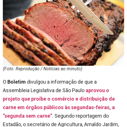
(Foto: Reprodução / Notícias ao minuto)
O
Boletim
divulgou a informação de que a
Assembleia Legislativa de São Paulo
aprovou o
projeto que proíbe o comércio e distribuição de
carne em órgãos públicos às segundas-feiras, a
“segunda sem carne”
. Segundo reportagem do
Estadão, o secretário de Agricultura, Arnaldo Jardim,