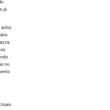
do
o já
autor,
ário
azza,
nos
endo
as no
mento
ctuais