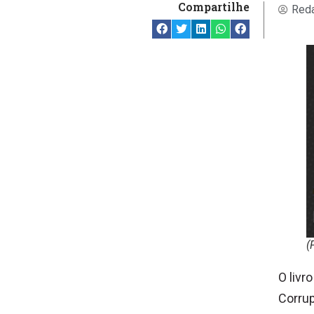
Compartilhe
Reda
(
O livr
Corrup