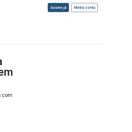
Assine já
Minha conta
a
 em
rá com