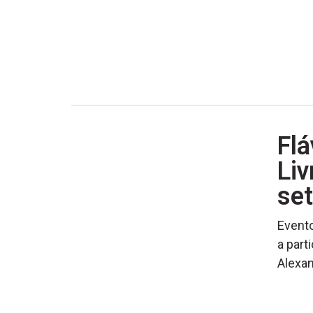
Flá
Liv
se
Evento
a part
Alexa