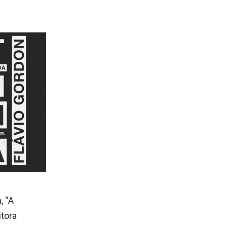
, “A
itora