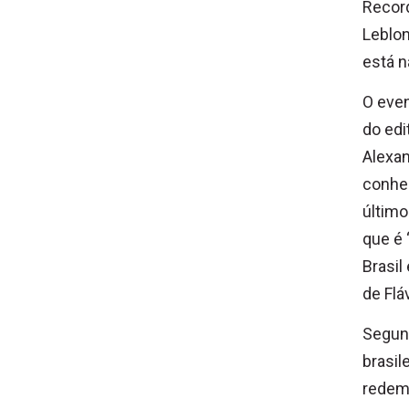
Record
Leblon
está n
O even
do edi
Alexan
conhec
último
que é 
Brasil
de Flá
Segund
brasil
redemo