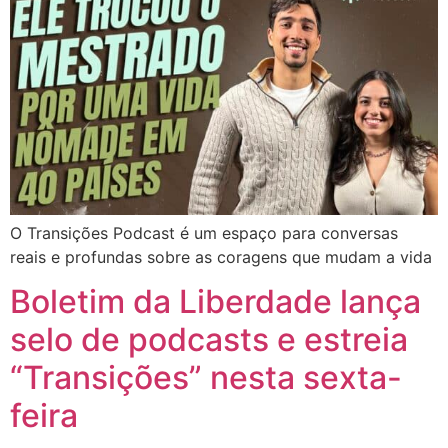
O Transições Podcast é um espaço para conversas
reais e profundas sobre as coragens que mudam a vida
Boletim da Liberdade lança
selo de podcasts e estreia
“Transições” nesta sexta-
feira