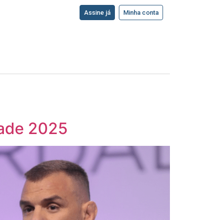
Assine já
Minha conta
dade 2025