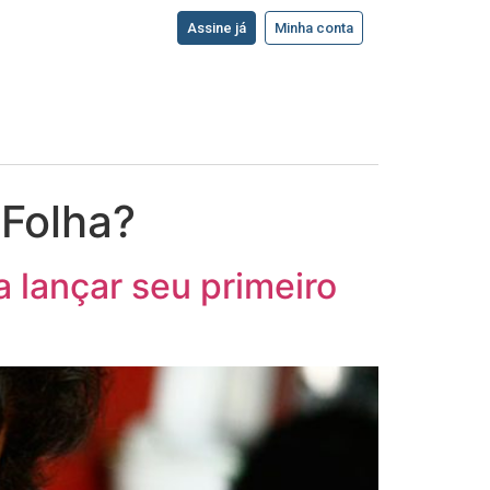
Assine já
Minha conta
 Folha?
a lançar seu primeiro