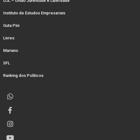
UJL – União Juventude e Liberdade
Instituto de Estudos Empresariais
Guta Pini
Livres
Mariano
SFL
Ranking dos Politicos