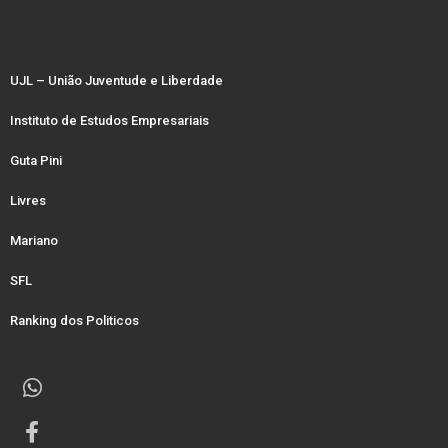
UJL – União Juventude e Liberdade
Instituto de Estudos Empresariais
Guta Pini
Livres
Mariano
SFL
Ranking dos Politicos